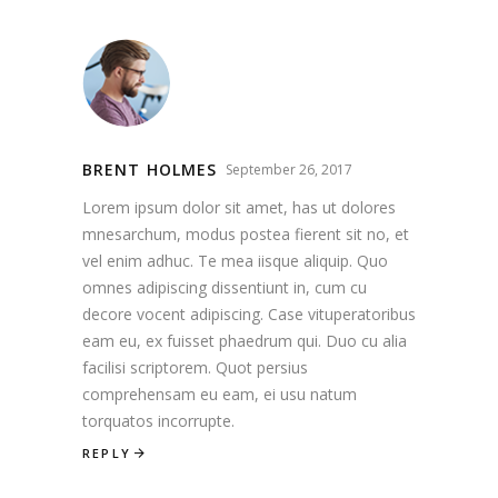
BRENT HOLMES
September 26, 2017
Lorem ipsum dolor sit amet, has ut dolores
mnesarchum, modus postea fierent sit no, et
vel enim adhuc. Te mea iisque aliquip. Quo
omnes adipiscing dissentiunt in, cum cu
decore vocent adipiscing. Case vituperatoribus
eam eu, ex fuisset phaedrum qui. Duo cu alia
facilisi scriptorem. Quot persius
comprehensam eu eam, ei usu natum
torquatos incorrupte.
REPLY