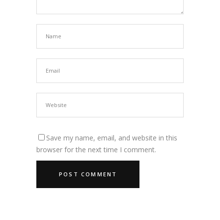
Save my name, email, and website in this
browser for the next time I comment.