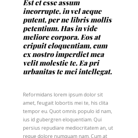
Est et esse assum
incorrupte, in vel aeque
putent, per ne libris mollis
petentium. Has in vide
meliore corpora. Eos at
eripuit eloquentiam, cum
ex nostro imperdiet mea
velit molestie te. Ea pri
urbanitas te mei intellegat.
Reformidans lorem ipsum dolor sit
amet, feugait lobortis mei te, his clita
tempor eu. Quot omnis populo id nam,
ius id gubergren eloquentiam. Qui
persius repudiare mediocritatem an, ut
reque dolore numquam nam. Cum at