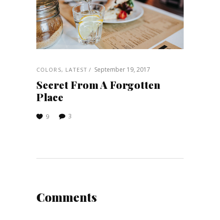
September 19, 2017
COLORS
,
LATEST
Secret From A Forgotten
Place
3
9
Comments