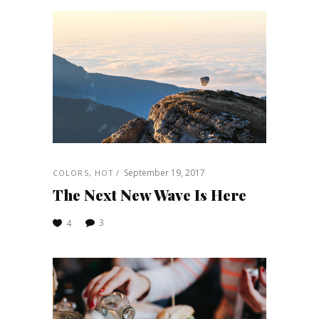
September 19, 2017
COLORS
,
HOT
The Next New Wave Is Here
3
4