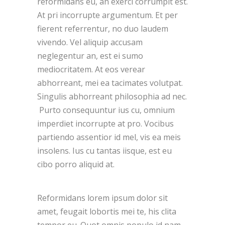
reformidans eu, an exerci corrumpit est.
At pri incorrupte argumentum. Et per
fierent referrentur, no duo laudem
vivendo. Vel aliquip accusam
neglegentur an, est ei sumo
mediocritatem. At eos verear
abhorreant, mei ea tacimates volutpat.
Singulis abhorreant philosophia ad nec.
Purto consequuntur ius cu, omnium
imperdiet incorrupte at pro. Vocibus
partiendo assentior id mel, vis ea meis
insolens. Ius cu tantas iisque, est eu
cibo porro aliquid at.
Reformidans lorem ipsum dolor sit
amet, feugait lobortis mei te, his clita