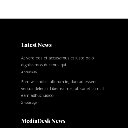
Latest News
At vero eos et accusamus et iusto odio
dignissimos ducimus qui.
4 hours ago
Eam wisi nobis alterum in, duo ad essent
veritus deleniti. Liber ea mei, at sonet cum id
eam adhuc iudico.
2 hours ago
MediaDesk News