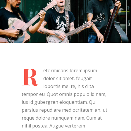
R
eformidans lorem ipsum
dolor sit amet, feugait
lobortis mei te, his clita
tempor eu. Quot omnis populo id nam,
ius id gubergren eloquentiam. Qui
persius repudiare mediocritatem an, ut
reque dolore numquam nam. Cum at
nihil postea. Augue verterem