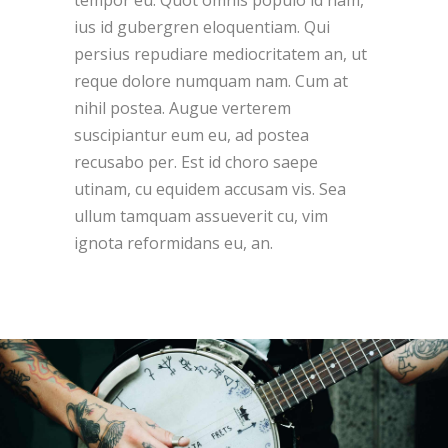
tempor eu. Quot omnis populo id nam,
ius id gubergren eloquentiam. Qui
persius repudiare mediocritatem an, ut
reque dolore numquam nam. Cum at
nihil postea. Augue verterem
suscipiantur eum eu, ad postea
recusabo per. Est id choro saepe
utinam, cu equidem accusam vis. Sea
ullum tamquam assueverit cu, vim
ignota reformidans eu, an.