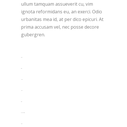
ullum tamquam assueverit cu, vim
ignota reformidans eu, an exerci. Odio
urbanitas mea id, at per dico epicuri. At
prima accusam vel, nec posse decore
gubergren.
toto togel
situs togel
link gacor
jacktoto
situs togel
myhouseoffurniture.com
toto togel