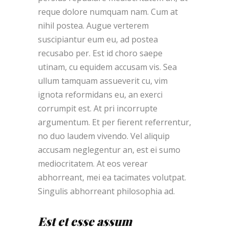
reque dolore numquam nam. Cum at
nihil postea. Augue verterem
suscipiantur eum eu, ad postea
recusabo per. Est id choro saepe
utinam, cu equidem accusam vis. Sea
ullum tamquam assueverit cu, vim
ignota reformidans eu, an exerci
corrumpit est. At pri incorrupte
argumentum. Et per fierent referrentur,
no duo laudem vivendo. Vel aliquip
accusam neglegentur an, est ei sumo
mediocritatem. At eos verear
abhorreant, mei ea tacimates volutpat.
Singulis abhorreant philosophia ad.
Est et esse assum