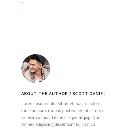
slot gacor
situs slot
situs togel
slot gacor
ABOUT THE AUTHOR /
SCOTT DANIEL
Lorem ipsum dolor sit amet, has ut dolores
mnesarchum, modus postea fierent sit no, et
vel enim adhuc. Te mea iisque aliquip. Quo
omnes adipiscing dissentiunt in, cum cu