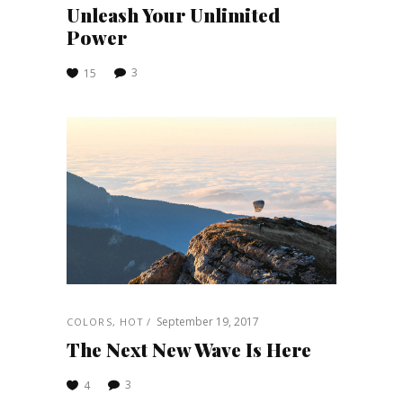
Unleash Your Unlimited
Power
3
15
September 19, 2017
COLORS
,
HOT
The Next New Wave Is Here
3
4