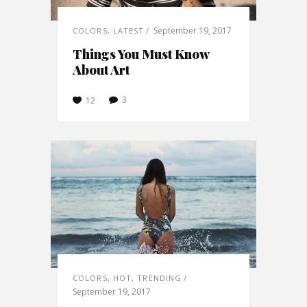
September 19, 2017
COLORS
,
LATEST
Things You Must Know
About Art
3
12
COLORS
,
HOT
,
TRENDING
September 19, 2017