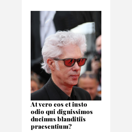
At vero eos et iusto
odio qui dignissimos
ducimus blanditiis
praesentium?