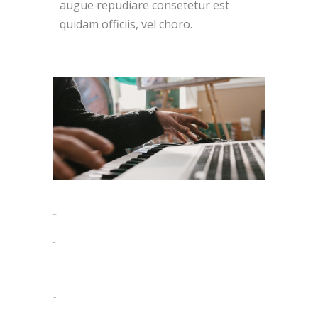
augue repudiare consetetur est
quidam officiis, vel choro.
toto togel
situs togel
link gacor
jacktoto