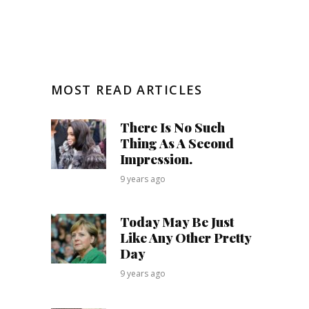
MOST READ ARTICLES
There Is No Such
Thing As A Second
Impression.
9 years ago
Today May Be Just
Like Any Other Pretty
Day
9 years ago