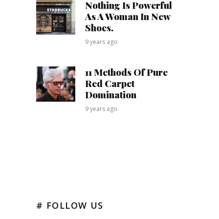
Nothing Is Powerful
As A Woman In New
Shoes.
9 years ago
11 Methods Of Pure
Red Carpet
Domination
9 years ago
# FOLLOW US