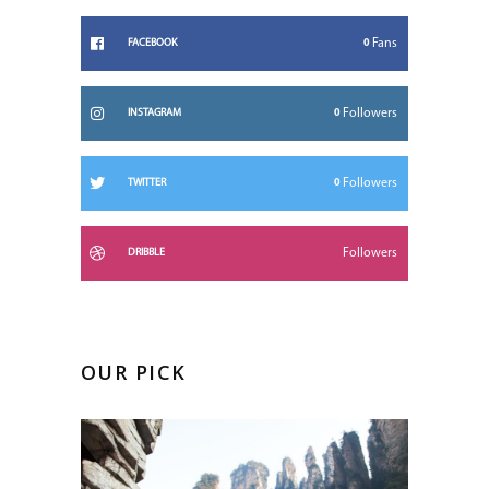
0
Fans
FACEBOOK
0
Followers
INSTAGRAM
0
Followers
TWITTER
Followers
DRIBBLE
OUR PICK