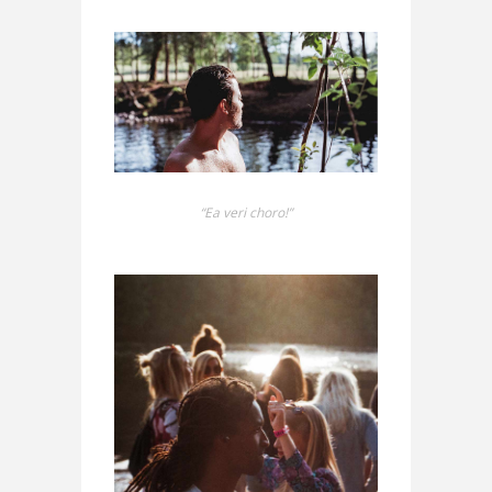
“Ea veri choro!”