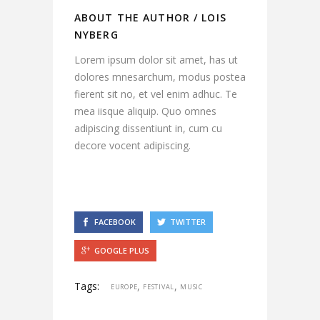
ABOUT THE AUTHOR /
LOIS
NYBERG
Lorem ipsum dolor sit amet, has ut
dolores mnesarchum, modus postea
fierent sit no, et vel enim adhuc. Te
mea iisque aliquip. Quo omnes
adipiscing dissentiunt in, cum cu
decore vocent adipiscing.
FACEBOOK
TWITTER
GOOGLE PLUS
Tags:
,
,
EUROPE
FESTIVAL
MUSIC