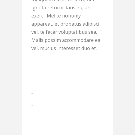
ignota reformidans eu, an
exerci. Mel te nonumy
appareat, et probatus adipisci
vel, te facer voluptatibus sea.
Malis possim accommodare ea
vel, mucius interesset duo et.
toto togel
situs togel
link gacor
jacktoto
situs togel
myhouseoffurniture.com