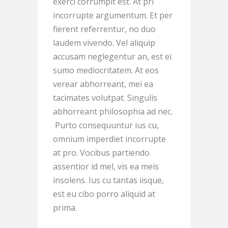
exerci corrumpit est. At pri
incorrupte argumentum. Et per
fierent referrentur, no duo
laudem vivendo. Vel aliquip
accusam neglegentur an, est ei
sumo mediocritatem. At eos
verear abhorreant, mei ea
tacimates volutpat. Singulis
abhorreant philosophia ad nec.
Purto consequuntur ius cu,
omnium imperdiet incorrupte
at pro. Vocibus partiendo
assentior id mel, vis ea meis
insolens. Ius cu tantas iisque,
est eu cibo porro aliquid at
prima.