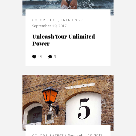
COLORS
,
HOT
,
TRENDING
September 19, 2017
Unleash Your Unlimited
Power
3
15
September 19, 2017
COLORS
,
LATEST