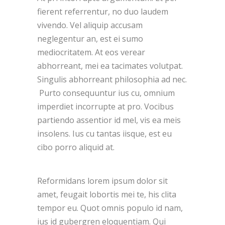
fierent referrentur, no duo laudem
vivendo. Vel aliquip accusam
neglegentur an, est ei sumo
mediocritatem. At eos verear
abhorreant, mei ea tacimates volutpat.
Singulis abhorreant philosophia ad nec.
Purto consequuntur ius cu, omnium
imperdiet incorrupte at pro. Vocibus
partiendo assentior id mel, vis ea meis
insolens. Ius cu tantas iisque, est eu
cibo porro aliquid at.
Reformidans lorem ipsum dolor sit
amet, feugait lobortis mei te, his clita
tempor eu. Quot omnis populo id nam,
ius id gubergren eloquentiam. Qui