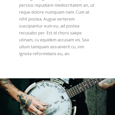
persius repudiare mediocritatem an, ut
reque dolore numquam nam. Cum at
nihil postea. Augue verterem
suscipiantur eum eu, ad postea
recusabo per. Est id choro saepe
utinam, cu equidem accusam vis. Sea
ullum tamquam assueverit cu, vim
ignota reformidans eu, an.