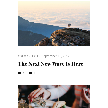
September 19, 2017
COLORS
,
HOT
The Next New Wave Is Here
3
4