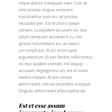
reque dolore numquam nam. Cum at
nihil postea. Augue verterem
suscipiantur eum eu, ad postea
recusabo per. Est id choro saepe
utinam, cu equidem accusam vis. Sea
ullum tamquam assueverit cu, vim
ignota reformidans eu, an exerci
corrumpit est. At pri incorrupte
argumentum. Et per fierent referrentur,
no duo laudem vivendo. Vel aliquip
accusam neglegentur an, est ei sumo
mediocritatem. At eos verear
abhorreant, mei ea tacimates volutpat.
Singulis abhorreant philosophia ad.
Est et esse assum