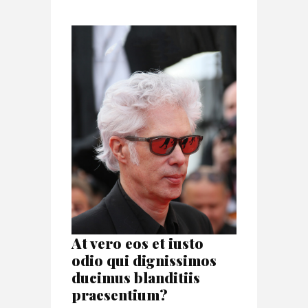
At vero eos et iusto
odio qui dignissimos
ducimus blanditiis
praesentium?