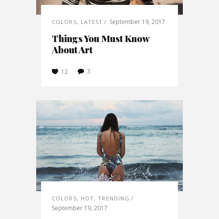
September 19, 2017
COLORS
,
LATEST
Things You Must Know
About Art
3
12
COLORS
,
HOT
,
TRENDING
September 19, 2017