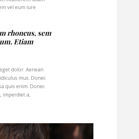
tem vel eum iure
um rhoncus, sem
sum. Etiam
 eget dolor. Aenean
idiculus mus. Donec
ssa quis enim. Donec
, imperdiet a,