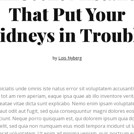
That Put Your
idneys in Troub
by
Lois Nyberg
piciatis unde omnis iste natus error sit voluptatem accusa
tot am rem aperiam, eaque ipsa quae ab illo inventore verita
beatae vitae dicta sunt explicabo. Nemo enim ipsam voluptat
aut odit aut fugit, sed quia consequuntur magni dolores eos
iunt. Neque porro quisquam est, qui dolorem ipsum quia dol
 velit, sed quia non numquam eius modi tempora incidunt ut l
at voluptatem. Ut enim ad minima veniam, quis nostrum ex