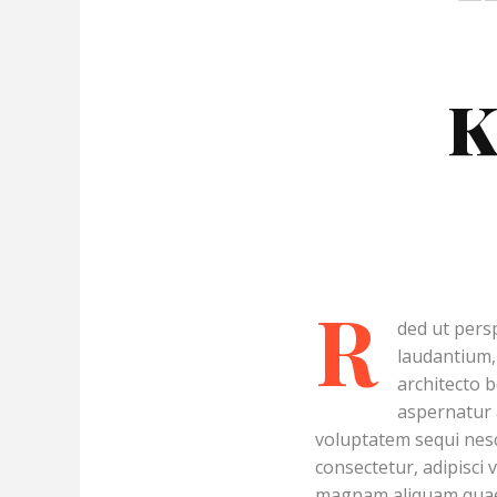
K
R
ded ut pers
laudantium, 
architecto 
aspernatur 
voluptatem sequi nesc
consectetur, adipisci
magnam aliquam quaer