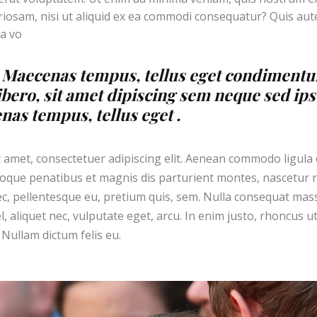
oriosam, nisi ut aliquid ex ea commodi consequatur? Quis au
ea vo
 Maecenas tempus, tellus eget condiment
bero, sit amet dipiscing sem neque sed ip
as tempus, tellus eget .
 amet, consectetuer adipiscing elit. Aenean commodo ligula
oque penatibus et magnis dis parturient montes, nascetur r
 nec, pellentesque eu, pretium quis, sem. Nulla consequat ma
el, aliquet nec, vulputate eget, arcu. In enim justo, rhoncus ut
 Nullam dictum felis eu.