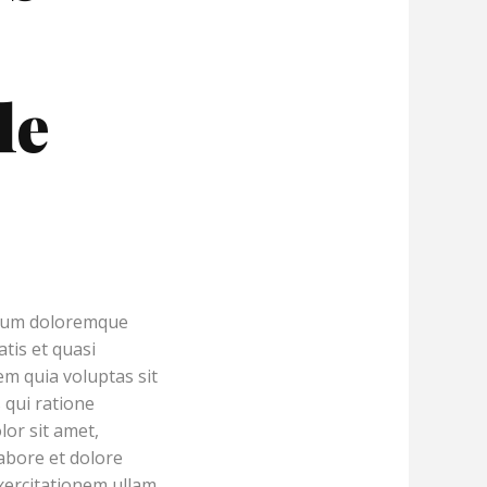
le
ntium doloremque
tis et quasi
em quia voluptas sit
 qui ratione
or sit amet,
abore et dolore
ercitationem ullam