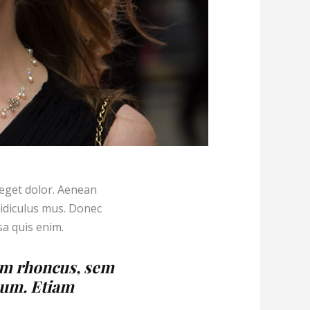
 eget dolor. Aenean
idiculus mus. Donec
sa quis enim.
um rhoncus, sem
sum. Etiam