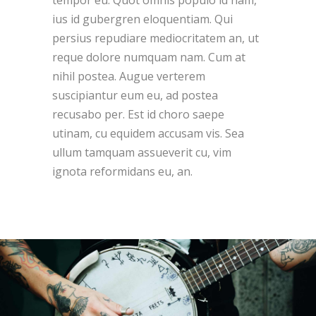
tempor eu. Quot omnis populo id nam,
ius id gubergren eloquentiam. Qui
persius repudiare mediocritatem an, ut
reque dolore numquam nam. Cum at
nihil postea. Augue verterem
suscipiantur eum eu, ad postea
recusabo per. Est id choro saepe
utinam, cu equidem accusam vis. Sea
ullum tamquam assueverit cu, vim
ignota reformidans eu, an.