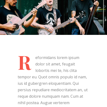
R
eformidans lorem ipsum
dolor sit amet, feugait
lobortis mei te, his clita
tempor eu. Quot omnis populo id nam,
ius id gubergren eloquentiam. Qui
persius repudiare mediocritatem an, ut
reque dolore numquam nam. Cum at
nihil postea. Augue verterem