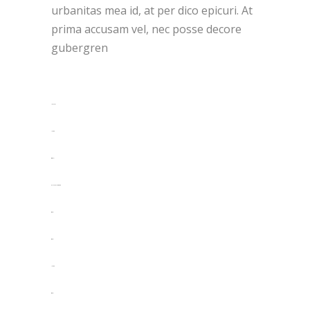
urbanitas mea id, at per dico epicuri. At
prima accusam vel, nec posse decore
gubergren
link gacor
jacktoto
situs togel
myhouseoffurniture.com
situs slot
situs slot
jacktoto
situs slot