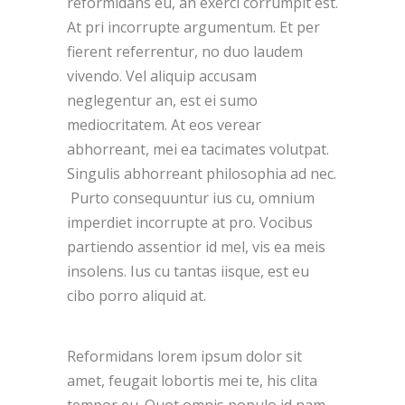
reformidans eu, an exerci corrumpit est.
At pri incorrupte argumentum. Et per
fierent referrentur, no duo laudem
vivendo. Vel aliquip accusam
neglegentur an, est ei sumo
mediocritatem. At eos verear
abhorreant, mei ea tacimates volutpat.
Singulis abhorreant philosophia ad nec.
Purto consequuntur ius cu, omnium
imperdiet incorrupte at pro. Vocibus
partiendo assentior id mel, vis ea meis
insolens. Ius cu tantas iisque, est eu
cibo porro aliquid at.
Reformidans lorem ipsum dolor sit
amet, feugait lobortis mei te, his clita