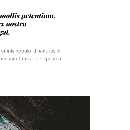
s mollis petentium.
ex nostro
gat.
 omnis populo id nam, ius id
m nam. Cum at nihil postea.