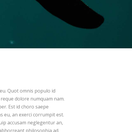
r eu. Quot omnis populo id
ut reque dolore numquam nam.
er. Est id choro saepe
 eu, an exerci corrumpit est.
iquip accusam neglegentur an,
 abhorreant philosophia ad.