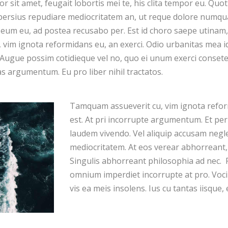
 sit amet, feugait lobortis mei te, his clita tempor eu. Quot
ersius repudiare mediocritatem an, ut reque dolore numqua
eum eu, ad postea recusabo per. Est id choro saepe utinam,
vim ignota reformidans eu, an exerci. Odio urbanitas mea id, 
 Augue possim cotidieque vel no, quo ei unum exerci conset
s argumentum. Eu pro liber nihil tractatos.
Tamquam assueverit cu, vim ignota refor
est. At pri incorrupte argumentum. Et per
laudem vivendo. Vel aliquip accusam negl
mediocritatem. At eos verear abhorreant, 
Singulis abhorreant philosophia ad nec. 
omnium imperdiet incorrupte at pro. Voci
vis ea meis insolens. Ius cu tantas iisque, 