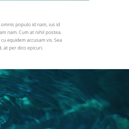
 omnis populo id nam, ius id
m nam. Cum at nihil postea.
 cu equidem accusam vis. Sea
at per dico epicuri.