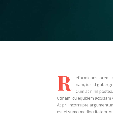
R
eformidans lorem ip
nam, ius id guberg
Cum at nihil postea
utinam, cu equidem accusam vi
At pri incorrupte argumentum.
est ei sumo mediocritatem. At