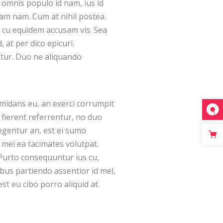
 omnis populo id nam, ius id
m nam. Cum at nihil postea.
 cu equidem accusam vis. Sea
at per dico epicuri.
etur. Duo ne aliquando
midans eu, an exerci corrumpit
 fierent referrentur, no duo
egentur an, est ei sumo
mei ea tacimates volutpat.
Purto consequuntur ius cu,
bus partiendo assentior id mel,
est eu cibo porro aliquid at.