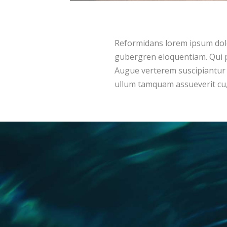
Reformidans lorem ipsum dolor
gubergren eloquentiam. Qui p
Augue verterem suscipiantur 
ullum tamquam assueverit cu, 