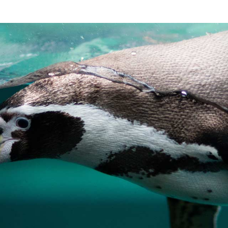
out 9
Quote Post
yout 10
Link Post
ayout 1
Audio Post
ayout 2