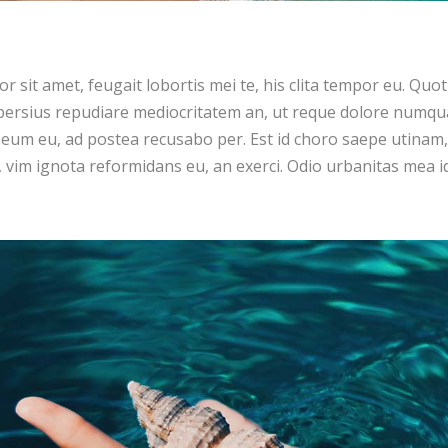
 sit amet, feugait lobortis mei te, his clita tempor eu. Quot
ersius repudiare mediocritatem an, ut reque dolore numqua
eum eu, ad postea recusabo per. Est id choro saepe utinam,
vim ignota reformidans eu, an exerci. Odio urbanitas mea id, 