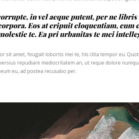
orrupte, in vel aeque putent, per ne libri
corpora. Eos at eripuit eloquentiam, cum 
olestie te. Ea pri urbanitas te mei intelle
 sit amet, feugait lobortis mei te, his clita tempor eu. Quot
ersius repudiare mediocritatem an, ut reque dolore numqua
eum eu, ad postea recusabo per.