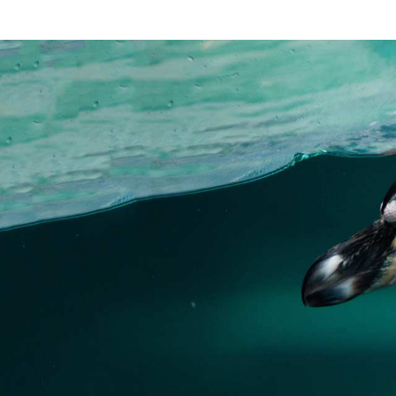
Post Lay
Post La
Video L
Video L