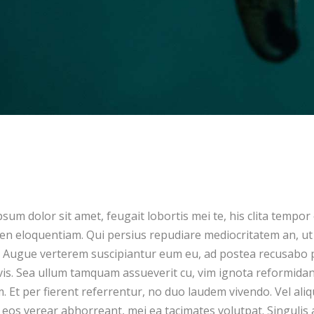
sum dolor sit amet, feugait lobortis mei te, his clita tempo
ren eloquentiam. Qui persius repudiare mediocritatem an, 
. Augue verterem suscipiantur eum eu, ad postea recusabo p
s. Sea ullum tamquam assueverit cu, vim ignota reformidans
 Et per fierent referrentur, no duo laudem vivendo. Vel al
 eos verear abhorreant, mei ea tacimates volutpat. Singulis