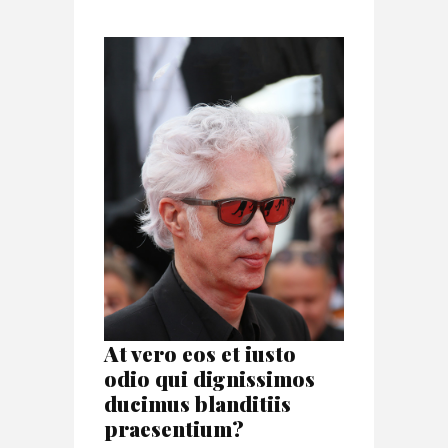
At vero eos et iusto
odio qui dignissimos
ducimus blanditiis
praesentium?