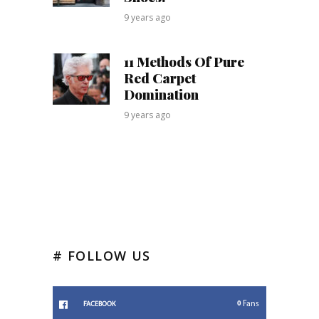
9 years ago
11 Methods Of Pure
Red Carpet
Domination
9 years ago
# FOLLOW US
0
Fans
FACEBOOK