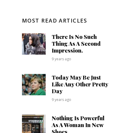
MOST READ ARTICLES
There Is No Such
Thing As A Second
Impression.
9 years ago
Today May Be Just
Like Any Other Pretty
Day
9 years ago
Nothing Is Powerful
As A Woman In New
Shoes.