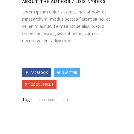
ABOUT THE AUTHOR /
LOIS NYBERG
Lorem ipsum dolor sit amet, has ut dolores
mnesarchum, modus postea fierent sit no, et
vel enim adhuc. Te mea iisque aliquip. Quo
omnes adipiscing dissentiunt in, cum cu
decore vocent adipiscing.
FACEBOOK
TWITTER
GOOGLE PLUS
Tags:
,
,
INDIE
MUSIC
SINGER