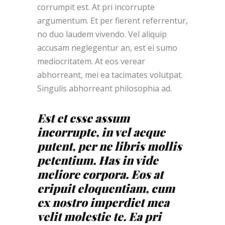
corrumpit est. At pri incorrupte
argumentum. Et per fierent referrentur,
no duo laudem vivendo. Vel aliquip
accusam neglegentur an, est ei sumo
mediocritatem. At eos verear
abhorreant, mei ea tacimates volutpat.
Singulis abhorreant philosophia ad.
Est et esse assum
incorrupte, in vel aeque
putent, per ne libris mollis
petentium. Has in vide
meliore corpora. Eos at
eripuit eloquentiam, cum
ex nostro imperdiet mea
velit molestie te. Ea pri