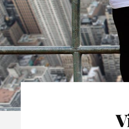
Post Lay
Post La
Video L
Video L
V