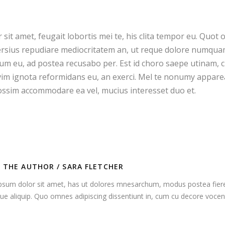
it amet, feugait lobortis mei te, his clita tempor eu. Quot 
rsius repudiare mediocritatem an, ut reque dolore numquam
m eu, ad postea recusabo per. Est id choro saepe utinam, 
im ignota reformidans eu, an exerci. Mel te nonumy appareat,
possim accommodare ea vel, mucius interesset duo et.
 THE AUTHOR /
SARA FLETCHER
sum dolor sit amet, has ut dolores mnesarchum, modus postea fieren
ue aliquip. Quo omnes adipiscing dissentiunt in, cum cu decore vocent