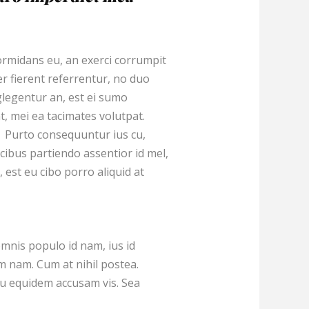
rmidans eu, an exerci corrumpit
er fierent referrentur, no duo
glegentur an, est ei sumo
, mei ea tacimates volutpat.
. Purto consequuntur ius cu,
ibus partiendo assentior id mel,
, est eu cibo porro aliquid at
omnis populo id nam, ius id
 nam. Cum at nihil postea.
cu equidem accusam vis. Sea