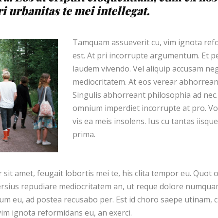
ri urbanitas te mei intellegat.
Tamquam assueverit cu, vim ignota refo
est. At pri incorrupte argumentum. Et p
laudem vivendo. Vel aliquip accusam ne
mediocritatem. At eos verear abhorreant
Singulis abhorreant philosophia ad nec
omnium imperdiet incorrupte at pro. Voc
vis ea meis insolens. Ius cu tantas iisque
prima.
it amet, feugait lobortis mei te, his clita tempor eu. Quot 
rsius repudiare mediocritatem an, ut reque dolore numquam
m eu, ad postea recusabo per. Est id choro saepe utinam, 
im ignota reformidans eu, an exerci.