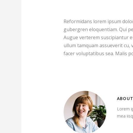
Reformidans lorem ipsum dolor s
gubergren eloquentiam. Qui pe
Augue verterem suscipiantur eu
ullum tamquam assueverit cu, v
facer voluptatibus sea. Malis 
ABOUT
Lorem ip
mea iisq