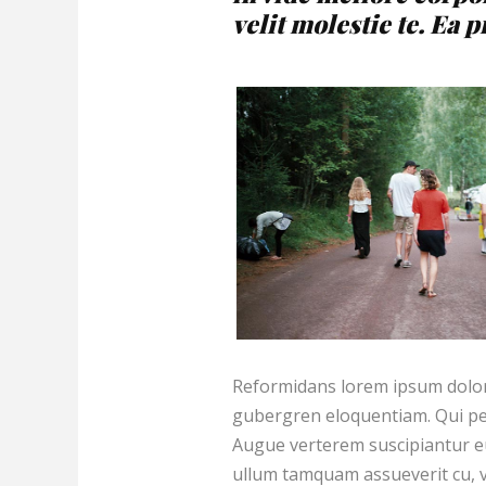
velit molestie te. Ea p
Reformidans lorem ipsum dolor s
gubergren eloquentiam. Qui pe
Augue verterem suscipiantur eu
ullum tamquam assueverit cu, v