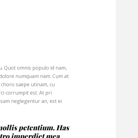
eu. Quot omnis populo id nam,
ue dolore numquam nam. Cum at
d choro saepe utinam, cu
i corrumpit est. At pri
usam neglegentur an, est ei
 mollis petentium. Has
stro imperdiet mea