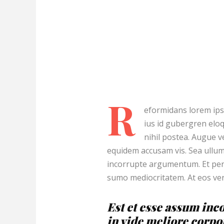
R
eformidans lorem ipsu
ius id gubergren elo
nihil postea. Augue 
equidem accusam vis. Sea ullum
incorrupte argumentum. Et per 
sumo mediocritatem. At eos ver
Est et esse assum inco
in vide meliore corpo