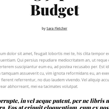
Budget
by
Sara Fletcher
m dolor sit amet, feugait lobortis mei te, his clita tempor 
quentiam. Qui persius repudiare mediocritatem an, ut req
verterem suscipiantur eum eu, ad postea recusabo per. Est i
 tamquam assueverit cu, vim ignota reformidans eu, an exerc
fierent referrentur, no duo laudem vivendo. Vel aliquip acc
ear abhorreant, mei ea tacimates volutpat.
rrupte, in vel aeque putent, per ne libris
ra. Eos at eripuit eloquentiam, cum ex no