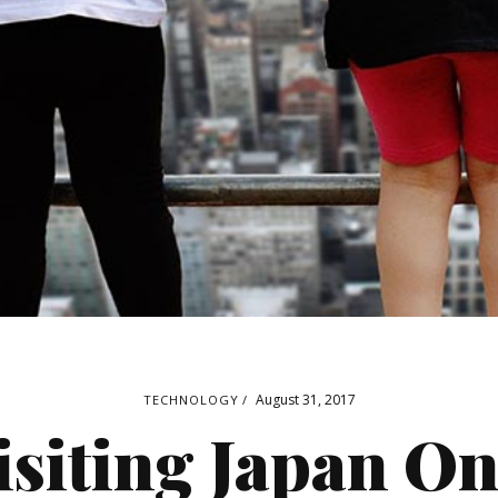
out 9
Quote Post
yout 10
Link Post
ayout 1
Audio Post
ayout 2
August 31, 2017
TECHNOLOGY
isiting Japan On