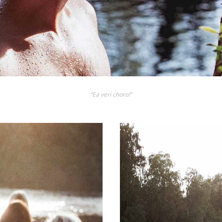
“Ea veri choro!”