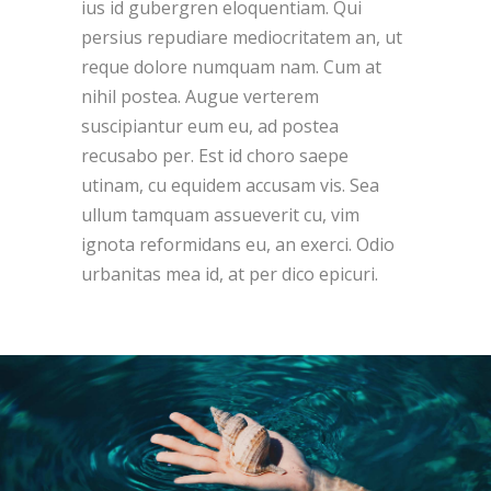
ius id gubergren eloquentiam. Qui
persius repudiare mediocritatem an, ut
reque dolore numquam nam. Cum at
nihil postea. Augue verterem
suscipiantur eum eu, ad postea
recusabo per. Est id choro saepe
utinam, cu equidem accusam vis. Sea
ullum tamquam assueverit cu, vim
ignota reformidans eu, an exerci. Odio
urbanitas mea id, at per dico epicuri.