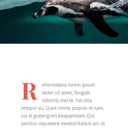
R
eformidans lorem ipsum
dolor sit amet, feugait
lobortis mei te, his clita
tempor eu. Quot omnis populo id nam,
ius id gubergren eloquentiam. Qui
persius repudiare mediocritatem an, ut